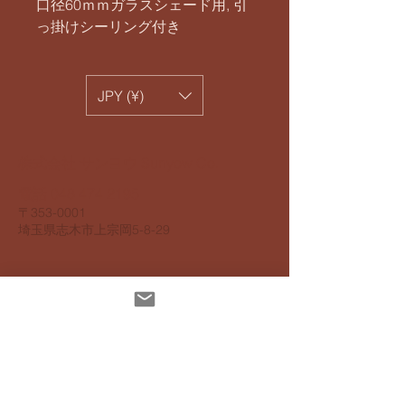
口径60ｍｍガラスシェード用, 引
っ掛けシーリング付き
JPY (¥)
​株式会社 サンヨウ Sunyow Co.
電話
048 474 2195
​〒353-0001
​埼玉県志木市上宗岡5-8-29
個人情報保護指針
アクセスビリティ指針
配達について
お支払いについて
​返品返金について
特定商取引法に基ずく表記