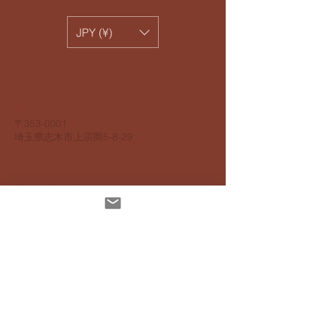
JPY (¥)
​株式会社 サンヨウ Sunyow Co.
電話
048 474 2195
​〒353-0001
​埼玉県志木市上宗岡5-8-29
個人情報保護指針
アクセスビリティ指針
配達について
お支払いについて
​返品返金について
特定商取引法に基ずく表記
インスタグラムでも発信しています