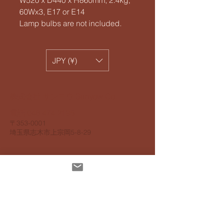
W520 x D440 x H860mm, 2.4kg,
60Wx3, E17 or E14
Lamp bulbs are not included.
JPY (¥)
​株式会社 サンヨウ Sunyow Co.
電話
048 474 2195
​〒353-0001
​埼玉県志木市上宗岡5-8-29
個人情報保護指針
アクセスビリティ指針
配達について
お支払いについて
​返品返金について