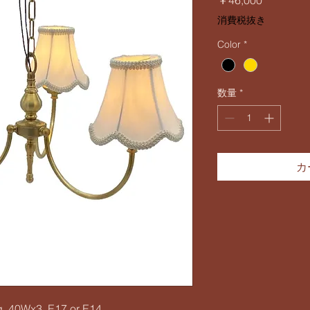
￥46,000
格
消費税抜き
Color
*
数量
*
カ
, 40Wx3, E17 or E14