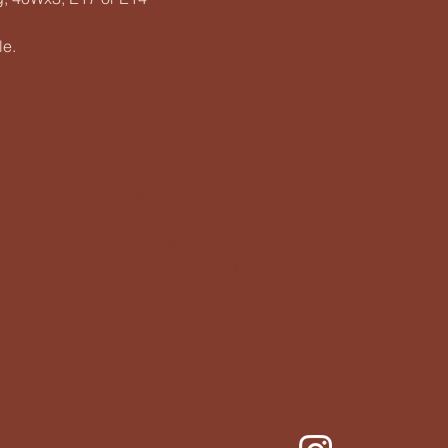
le.
個人情報保護指針
アクセスビリティ指針
配達について
お支払いについて
​返品返金について
特定商取引法に基ずく表記