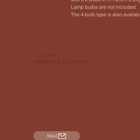
Lamp bulbs are not included.
The 4-bulb type is also availab
​株式会社 サンヨウ Sunyow Co.
​〒353-0001
​埼玉県志木市上宗岡5-8-29
電話 048 474 2195
Mail