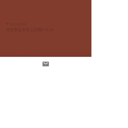
​株式会社 サンヨウ Sunyow Co.
電話
048 474 2195
​〒353-0001
​埼玉県志木市上宗岡5-8-29
個人情報保護指針
アクセスビリティ指針
配達について
お支払いについて
​返品返金について
特定商取引法に基ずく表記
インスタグラムでも発信しています
Mail