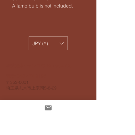
A lamp bulb is not included.
JPY (¥)
​株式会社 サンヨウ Sunyow Co.
電話
048 474 2195
​〒353-0001
​埼玉県志木市上宗岡5-8-29
個人情報保護指針
アクセスビリティ指針
配達について
お支払いについて