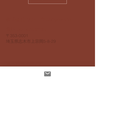
​株式会社 サンヨウ Sunyow Co.
電話
048 474 2195
​〒353-0001
​埼玉県志木市上宗岡5-8-29
個人情報保護指針
アクセスビリティ指針
配達について
お支払いについて
​返品返金について
特定商取引法に基ずく表記
インスタグラムでも発信しています
Mail