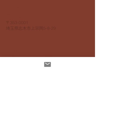
​株式会社 サンヨウ Sunyow Co.
電話
048 474 2195
​〒353-0001
​埼玉県志木市上宗岡5-8-29
個人情報保護指針
アクセスビリティ指針
配達について
お支払いについて
​返品返金について
特定商取引法に基ずく表記
インスタグラムでも発信しています
Mail