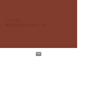
​株式会社 サンヨウ Sunyow Co.
電話
048 474 2195
​〒353-0001
​埼玉県志木市上宗岡5-8-29
個人情報保護指針
アクセスビリティ指針
配達について
お支払いについて
​返品返金について
特定商取引法に基ずく表記
インスタグラムでも発信しています
Mail