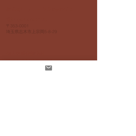
​株式会社 サンヨウ Sunyow Co.
電話
048 474 2195
​〒353-0001
​埼玉県志木市上宗岡5-8-29
個人情報保護指針
アクセスビリティ指針
配達について
お支払いについて
​返品返金について
特定商取引法に基ずく表記
インスタグラムでも発信しています
Mail