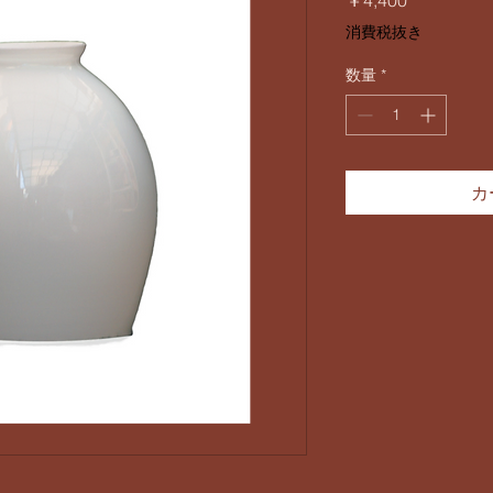
￥4,400
格
消費税抜き
数量
*
カ