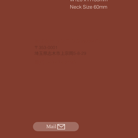
Neck Size 60mm
​株式会社 サンヨウ Sunyow Co.
​〒353-0001
​埼玉県志木市上宗岡5-8-29
電話 048 474 2195
Mail