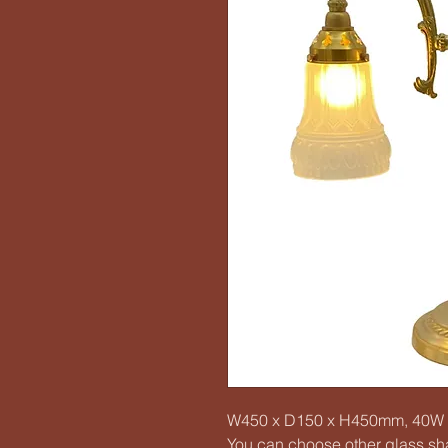
W450 x D150 x H450mm, 40W x
You can choose other glass sh