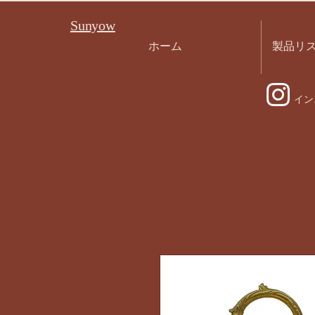
Sunyow
ホーム
製品リ
イン