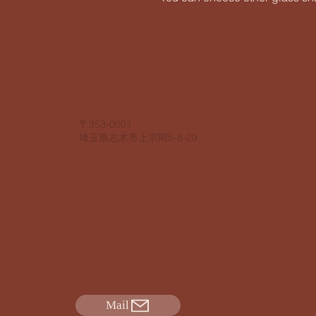
​株式会社 サンヨウ Sunyow Co.
​〒353-0001
​埼玉県志木市上宗岡5-8-29
電話 048 474 2195
Mail