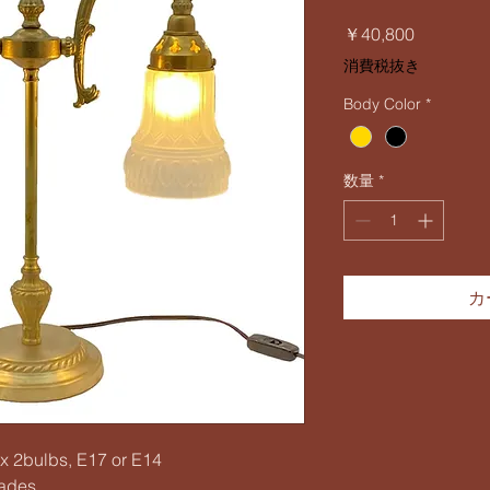
価
￥40,800
格
消費税抜き
Body Color
*
数量
*
カ
 2bulbs, E17 or E14
ades.