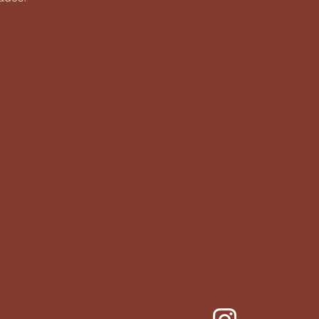
個人情報保護指針
アクセスビリティ指針
配達について
お支払いについて
​返品返金について
特定商取引法に基ずく表記