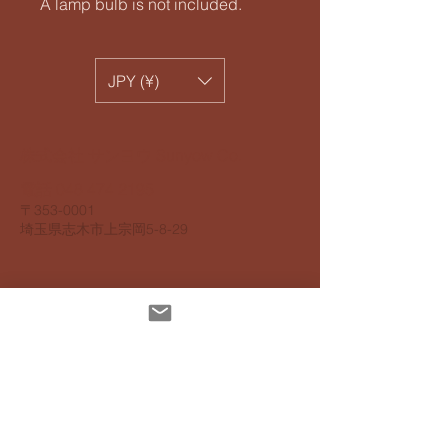
A lamp bulb is not included.
JPY (¥)
​株式会社 サンヨウ Sunyow Co.
電話
048 474 2195
​〒353-0001
​埼玉県志木市上宗岡5-8-29
個人情報保護指針
アクセスビリティ指針
配達について
お支払いについて
​返品返金について
特定商取引法に基ずく表記