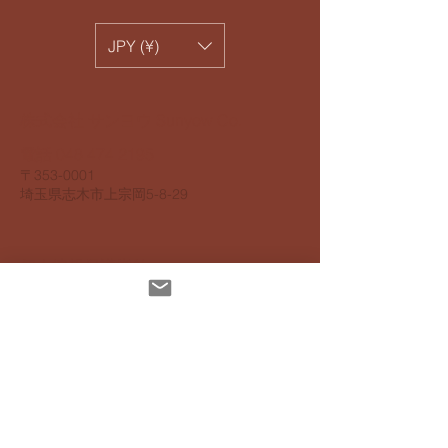
JPY (¥)
​株式会社 サンヨウ Sunyow Co.
電話
048 474 2195
​〒353-0001
​埼玉県志木市上宗岡5-8-29
個人情報保護指針
アクセスビリティ指針
配達について
お支払いについて
​返品返金について
特定商取引法に基ずく表記
インスタグラムでも発信しています