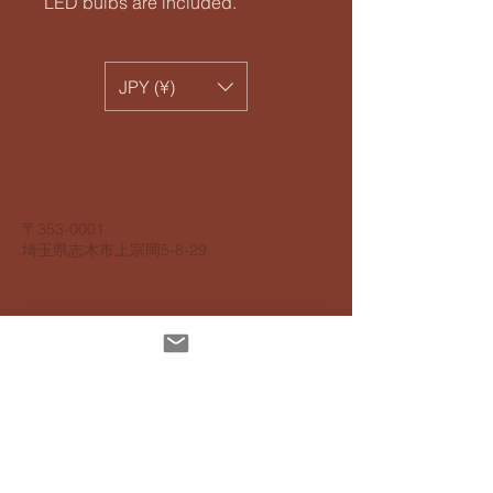
LED bulbs are included.
JPY (¥)
​株式会社 サンヨウ Sunyow Co.
電話
048 474 2195
​〒353-0001
​埼玉県志木市上宗岡5-8-29
個人情報保護指針
アクセスビリティ指針
配達について
お支払いについて
​返品返金について
特定商取引法に基ずく表記