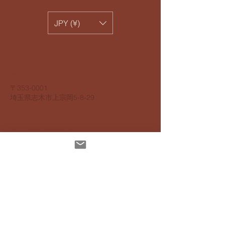
JPY (¥)
​株式会社 サンヨウ Sunyow Co.
電話
048 474 2195
​〒353-0001
​埼玉県志木市上宗岡5-8-29
個人情報保護指針
アクセスビリティ指針
配達について
お支払いについて
​返品返金について
特定商取引法に基ずく表記
インスタグラムでも発信しています