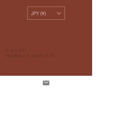
JPY (¥)
​株式会社 サンヨウ Sunyow Co.
電話
048 474 2195
​〒353-0001
​埼玉県志木市上宗岡5-8-29
個人情報保護指針
アクセスビリティ指針
配達について
お支払いについて
​返品返金について
特定商取引法に基ずく表記
インスタグラムでも発信しています