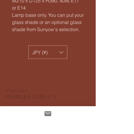
W210 x D125 x H390, 40W, E17
or E14
Lamp base only. You can put your
glass shade or an optional glass
shade from Sunyow's selection.
JPY (¥)
​株式会社 サンヨウ Sunyow Co.
電話
048 474 2195
​〒353-0001
​埼玉県志木市上宗岡5-8-29
個人情報保護指針
アクセスビリティ指針
配達について