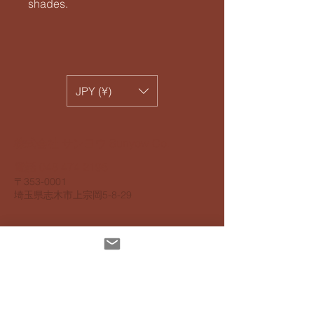
shades.
JPY (¥)
​株式会社 サンヨウ Sunyow Co.
電話
048 474 2195
​〒353-0001
​埼玉県志木市上宗岡5-8-29
個人情報保護指針
アクセスビリティ指針
配達について
お支払いについて
​返品返金について