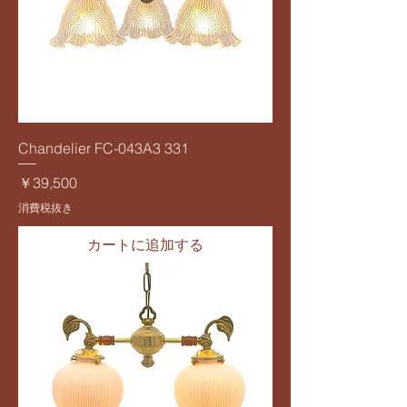
Chandelier FC-043A3 331
価格
￥39,500
消費税抜き
カートに追加する