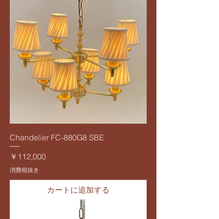
Chandelier FC-880G8 SBE
価格
￥112,000
消費税抜き
カートに追加する