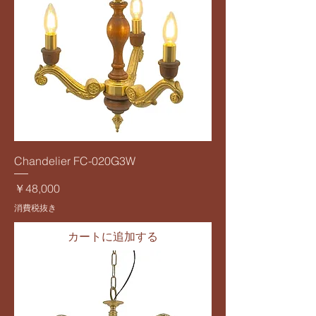
Chandelier FC-020G3W
価格
￥48,000
消費税抜き
カートに追加する