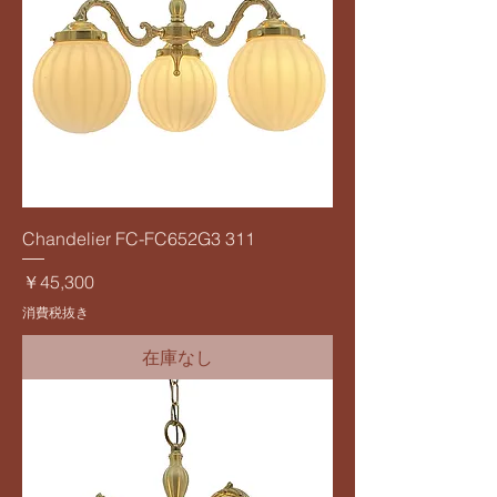
Chandelier FC-FC652G3 311
価格
￥45,300
消費税抜き
在庫なし