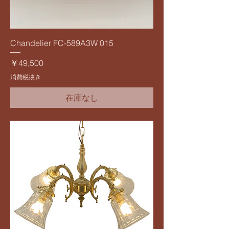
Chandelier FC-589A3W 015
価格
￥49,500
消費税抜き
在庫なし