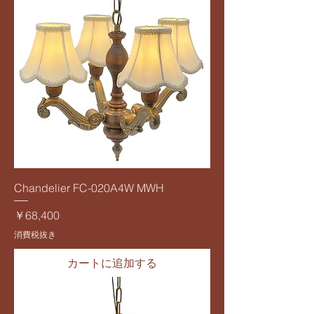
Chandelier FC-020A4W MWH
価格
￥68,400
消費税抜き
カートに追加する