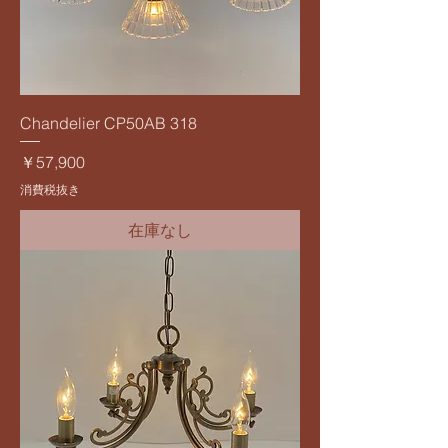
Chandelier CP50AB 318
価格
￥57,900
消費税抜き
在庫なし