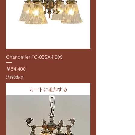
Chandelier FC-055A4 005
価格
￥54,400
消費税抜き
カートに追加する