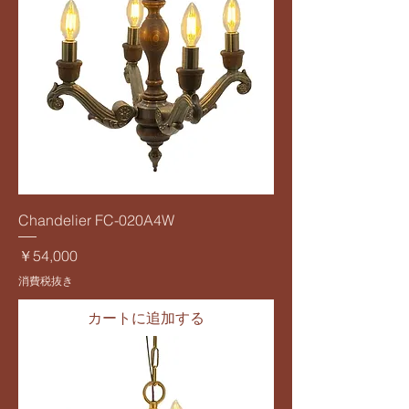
Chandelier FC-020A4W
価格
￥54,000
消費税抜き
カートに追加する