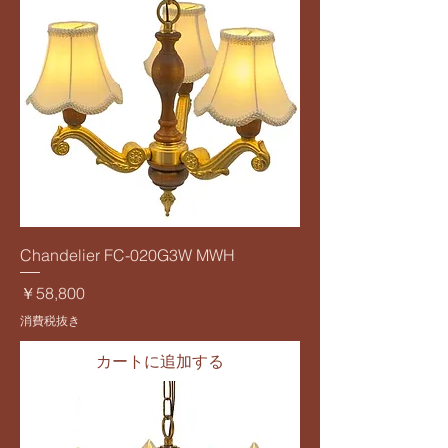
Chandelier FC-020G3W MWH
価格
￥58,800
消費税抜き
カートに追加する