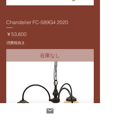
Chandelier FC-589G4 2020
価格
￥53,600
消費税抜き
在庫なし