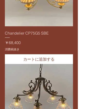
Chandelier CP75G5 SBE
価格
￥68,400
消費税抜き
カートに追加する