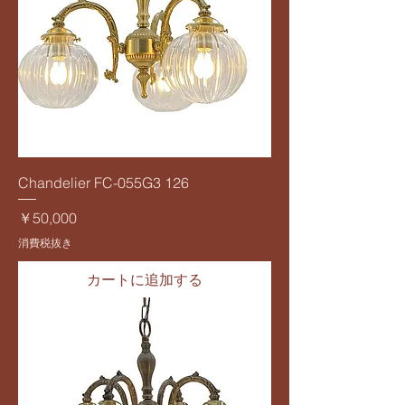
Chandelier FC-055G3 126
価格
￥50,000
消費税抜き
カートに追加する