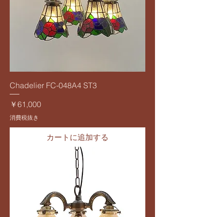
Chadelier FC-048A4 ST3
価格
￥61,000
消費税抜き
カートに追加する